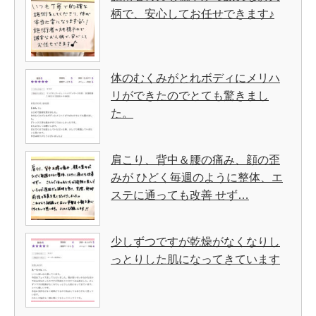
柄で、安心してお任せできます♪
体のむくみがとれボディにメリハ
リができたのでとても驚きまし
た。
肩こり、背中＆腰の痛み、顔の歪
みが ひどく毎週のように整体、エ
ステに通っても改善 せず…
少しずつですが乾燥がなくなりし
っとりした肌になってきています