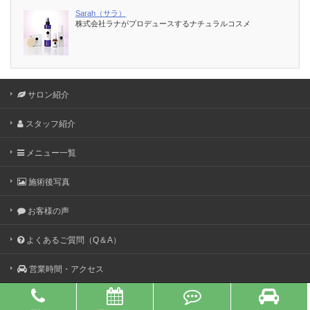
Sarah（サラ）
株式会社ラナがプロデュースするナチュラルコスメ
サロン紹介
スタッフ紹介
メニュー一覧
施術後写真
お客様の声
よくあるご質問（Q＆A）
営業時間・アクセス
Copyright ©
たるみ・歪みを整える【美容整体】専門サロン
FERNA（フェルナ）・近鉄奈良線 東生駒駅から徒歩4分
All