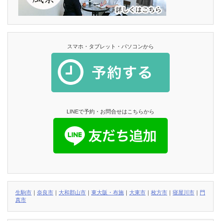
スマホ・タブレット・パソコンから
LINEで予約・お問合せはこちらから
生駒市
｜
奈良市
｜
大和郡山市
｜
東大阪・布施
｜
大東市
｜
枚方市
｜
寝屋川市
｜
門
真市