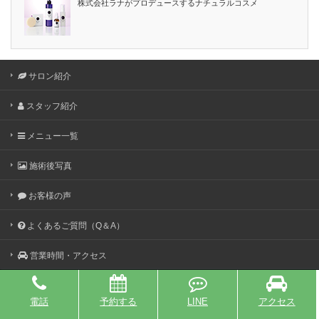
株式会社ラナがプロデュースするナチュラルコスメ
サロン紹介
スタッフ紹介
メニュー一覧
施術後写真
お客様の声
よくあるご質問（Q＆A）
営業時間・アクセス
Copyright ©
たるみ・歪みを整える【美容整体】専門サロン
FERNA（フェルナ）・近鉄奈良線 東生駒駅から徒歩4分
All
電話
予約する
LINE
アクセス
rights reserved.