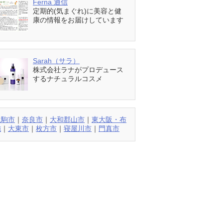
Ferna 通信
定期的(気まぐれ)に美容と健
康の情報をお届けしています
Sarah（サラ）
株式会社ラナがプロデュース
するナチュラルコスメ
生駒市
｜
奈良市
｜
大和郡山市
｜
東大阪・布
施
｜
大東市
｜
枚方市
｜
寝屋川市
｜
門真市