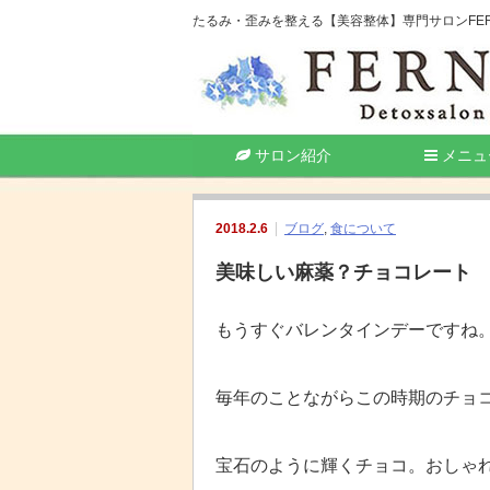
たるみ・歪みを整える【美容整体】専門サロンFER
サロン紹介
メニュ
2018.2.6
ブログ
,
食について
美味しい麻薬？チョコレート
もうすぐバレンタインデーですね
毎年のことながらこの時期のチョ
宝石のように輝くチョコ。おしゃ