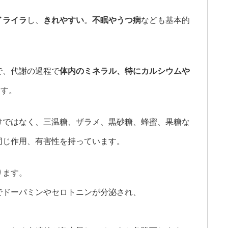
イライラ
し、
きれやすい
。
不
眠やうつ病
なども基本的
で、代謝の過程で
体内のミネラル、特にカルシウムや
ます。
けではなく、三温糖、ザラメ、黒砂糖、蜂蜜、果糖な
同じ作用、有害性を持っています。
ります。
でドーパミンやセロトニンが分泌され、
。