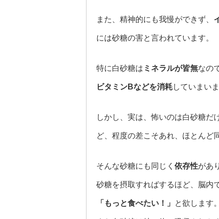
また、精神的にも我慢ができず、
には砂糖の害と言われています。
特に白砂糖は
ミネラルが皆無
なの
ビタミンBなどを消耗
していまい
しかし、実は、怖いのは白砂糖だ
ど、程度の差こそあれ、ほとんど
そんな砂糖にも同じく
依存性
があ
砂糖を摂取すればするほど、脳内
「もっと食べたい！」
と欲します