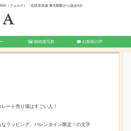
NA（フェルナ）・近鉄奈良線 東生駒駅から徒歩4分
ー
施術後写真
お客様の声
。
コレート売り場はすごい人！
れなラッピング。バレンタイン限定！の文字