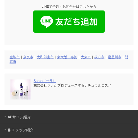
LINEで予約・お問合せはこちらから
生駒市
｜
奈良市
｜
大和郡山市
｜
東大阪・布施
｜
大東市
｜
枚方市
｜
寝屋川市
｜
門
真市
Sarah（サラ）
株式会社ラナがプロデュースするナチュラルコスメ
サロン紹介
スタッフ紹介