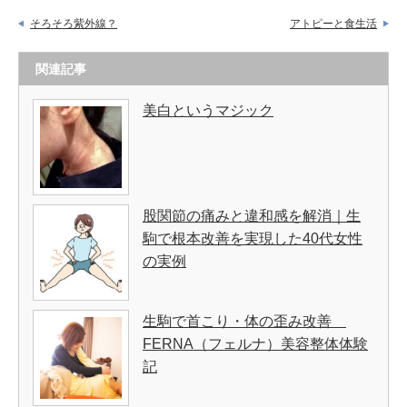
そろそろ紫外線？
アトピーと食生活
関連記事
美白というマジック
股関節の痛みと違和感を解消｜生
駒で根本改善を実現した40代女性
の実例
生駒で首こり・体の歪み改善
FERNA（フェルナ）美容整体体験
記